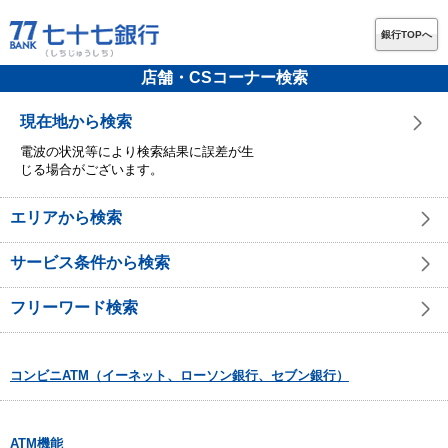
銀行TOPへ
店舗・CSコーナー検索
現在地から検索
電波の状況等により検索結果に誤差が生
じる場合がございます。
エリアから検索
サービス条件から検索
フリーワード検索
コンビニATM（イーネット、ローソン銀行、セブン銀行）
ATM機能