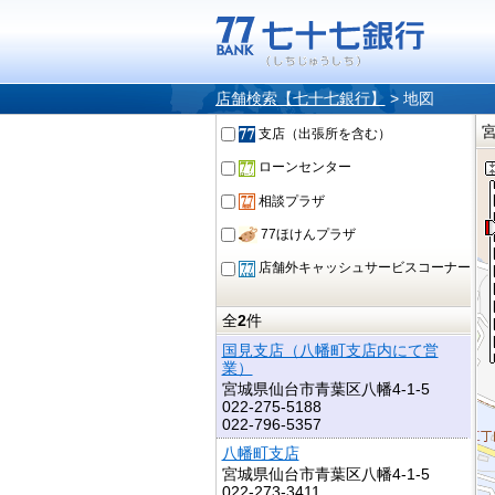
店舗検索【七十七銀行】
>
地図
支店（出張所を含む）
ローンセンター
相談プラザ
77ほけんプラザ
店舗外キャッシュサービスコーナー
全
2
件
国見支店（八幡町支店内にて営
業）
宮城県仙台市青葉区八幡4-1-5
022-275-5188
022-796-5357
八幡町支店
宮城県仙台市青葉区八幡4-1-5
022-273-3411