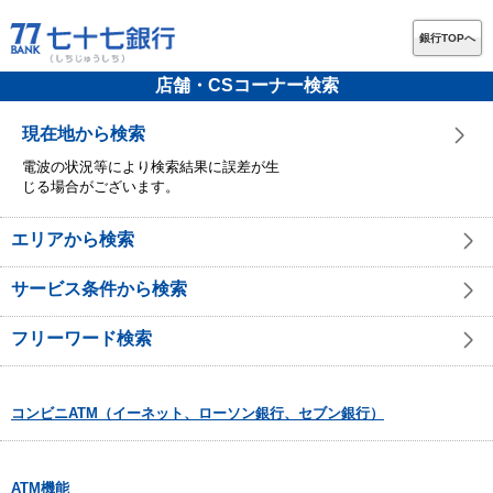
銀行TOPへ
店舗・CSコーナー検索
現在地から検索
電波の状況等により検索結果に誤差が生
じる場合がございます。
エリアから検索
サービス条件から検索
フリーワード検索
コンビニATM（イーネット、ローソン銀行、セブン銀行）
ATM機能