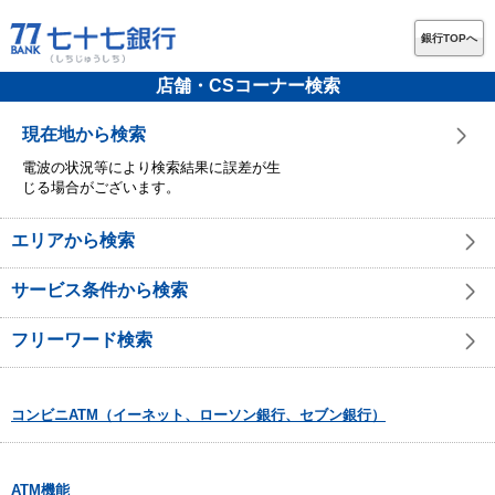
銀行TOPへ
店舗・CSコーナー検索
現在地から検索
電波の状況等により検索結果に誤差が生
じる場合がございます。
エリアから検索
サービス条件から検索
フリーワード検索
コンビニATM（イーネット、ローソン銀行、セブン銀行）
ATM機能