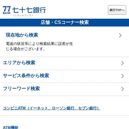
銀行TOPへ
店舗・CSコーナー検索
現在地から検索
電波の状況等により検索結果に誤差が生
じる場合がございます。
エリアから検索
サービス条件から検索
フリーワード検索
コンビニATM（イーネット、ローソン銀行、セブン銀行）
ATM機能