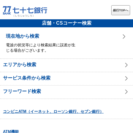
銀行TOPへ
店舗・CSコーナー検索
現在地から検索
電波の状況等により検索結果に誤差が生
じる場合がございます。
エリアから検索
サービス条件から検索
フリーワード検索
コンビニATM（イーネット、ローソン銀行、セブン銀行）
ATM機能