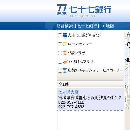
店舗検索【七十七銀行】
>
地図
支店（出張所を含む）
ローンセンター
相談プラザ
77ほけんプラザ
店舗外キャッシュサービスコーナー
全
1
件
七ヶ浜支店
宮城県宮城郡七ヶ浜町汐見台1-1-2
022-357-4111
022-797-4393