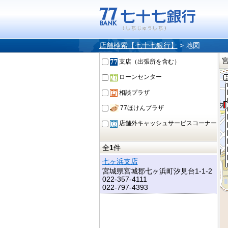
店舗検索【七十七銀行】
>
地図
支店（出張所を含む）
ローンセンター
相談プラザ
77ほけんプラザ
店舗外キャッシュサービスコーナー
全
1
件
七ヶ浜支店
宮城県宮城郡七ヶ浜町汐見台1-1-2
022-357-4111
022-797-4393