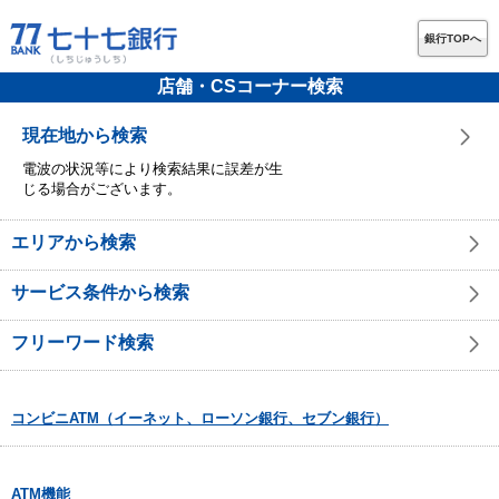
銀行TOPへ
店舗・CSコーナー検索
現在地から検索
電波の状況等により検索結果に誤差が生
じる場合がございます。
エリアから検索
サービス条件から検索
フリーワード検索
コンビニATM（イーネット、ローソン銀行、セブン銀行）
ATM機能