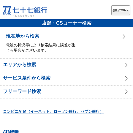
銀行TOPへ
店舗・CSコーナー検索
現在地から検索
電波の状況等により検索結果に誤差が生
じる場合がございます。
エリアから検索
サービス条件から検索
フリーワード検索
コンビニATM（イーネット、ローソン銀行、セブン銀行）
ATM機能