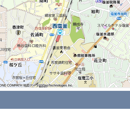
ONE COMPATH 地図データ ©GeoTechnologies Inc.
ONE COMPATH 地図データ ©GeoTechnologies Inc.
ONE COMPATH 地図データ ©GeoTechnologies Inc.
ONE COMPATH 地図データ ©GeoTechnologies Inc.
ONE COMPATH 地図データ ©GeoTechnologies Inc.
ONE COMPATH 地図データ ©GeoTechnologies Inc.
ONE COMPATH 地図データ ©GeoTechnologies Inc.
ONE COMPATH 地図データ ©GeoTechnologies Inc.
ONE COMPATH 地図データ ©GeoTechnologies Inc.