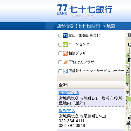
店舗検索【七十七銀行】
>
地図
支店（出張所を含む）
ローンセンター
相談プラザ
77ほけんプラザ
店舗外キャッシュサービスコーナー
全
3
件
塩釜市役所
宮城県塩釜市旭町1-1 塩釜市役所
敷地内（屋外）
塩釜支店
宮城県塩釜市尾島町17‐11
022-364-4111
022-797-3948