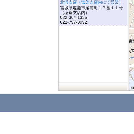
北浜支店（塩釜支店内にて営業）
宮城県塩釜市尾島町１７番１１号
（塩釜支店内）
022-364-1335
022-797-3992
©
©
©
©
©
©
©
©
©