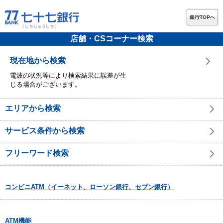
銀行TOPへ
店舗・CSコーナー検索
現在地から検索
電波の状況等により検索結果に誤差が生
じる場合がございます。
エリアから検索
サービス条件から検索
フリーワード検索
コンビニATM（イーネット、ローソン銀行、セブン銀行）
ATM機能