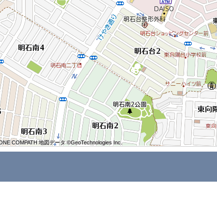
ONE COMPATH 地図データ ©GeoTechnologies Inc.
ONE COMPATH 地図データ ©GeoTechnologies Inc.
ONE COMPATH 地図データ ©GeoTechnologies Inc.
ONE COMPATH 地図データ ©GeoTechnologies Inc.
ONE COMPATH 地図データ ©GeoTechnologies Inc.
ONE COMPATH 地図データ ©GeoTechnologies Inc.
ONE COMPATH 地図データ ©GeoTechnologies Inc.
ONE COMPATH 地図データ ©GeoTechnologies Inc.
ONE COMPATH 地図データ ©GeoTechnologies Inc.