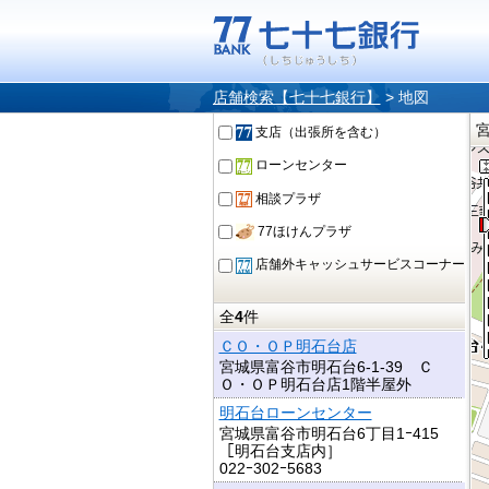
店舗検索【七十七銀行】
>
地図
支店（出張所を含む）
ローンセンター
相談プラザ
77ほけんプラザ
店舗外キャッシュサービスコーナー
全
4
件
ＣＯ・ＯＰ明石台店
宮城県富谷市明石台6-1-39 Ｃ
Ｏ・ＯＰ明石台店1階半屋外
明石台ローンセンター
宮城県富谷市明石台6丁目1ｰ415
［明石台支店内］
022ｰ302ｰ5683