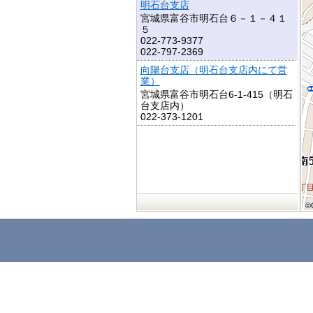
明石台支店
宮城県富谷市明石台６－１－４１
５
022-773-9377
022-797-2369
向陽台支店（明石台支店内にて営
業）
宮城県富谷市明石台6-1-415（明石
台支店内）
022-373-1201
©
©
©
©
©
©
©
©
©