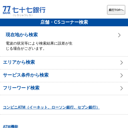
銀行TOPへ
店舗・CSコーナー検索
現在地から検索
電波の状況等により検索結果に誤差が生
じる場合がございます。
エリアから検索
サービス条件から検索
フリーワード検索
コンビニATM（イーネット、ローソン銀行、セブン銀行）
ATM機能