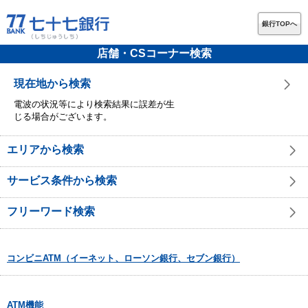
銀行TOPへ
店舗・CSコーナー検索
現在地から検索
電波の状況等により検索結果に誤差が生
じる場合がございます。
エリアから検索
サービス条件から検索
フリーワード検索
コンビニATM（イーネット、ローソン銀行、セブン銀行）
ATM機能