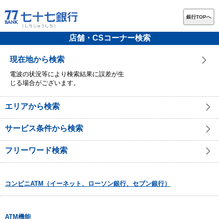
銀行TOPへ
店舗・CSコーナー検索
現在地から検索
電波の状況等により検索結果に誤差が生
じる場合がございます。
エリアから検索
サービス条件から検索
フリーワード検索
コンビニATM（イーネット、ローソン銀行、セブン銀行）
ATM機能