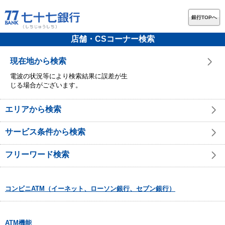
銀行TOPへ
店舗・CSコーナー検索
現在地から検索
電波の状況等により検索結果に誤差が生
じる場合がございます。
エリアから検索
サービス条件から検索
フリーワード検索
コンビニATM（イーネット、ローソン銀行、セブン銀行）
ATM機能