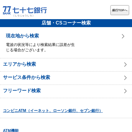
銀行TOPへ
店舗・CSコーナー検索
現在地から検索
電波の状況等により検索結果に誤差が生
じる場合がございます。
エリアから検索
サービス条件から検索
フリーワード検索
コンビニATM（イーネット、ローソン銀行、セブン銀行）
ATM機能