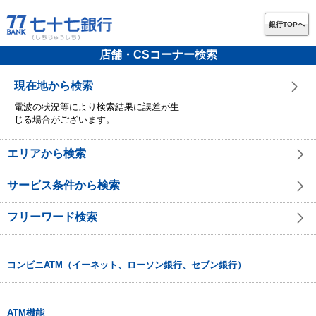
銀行TOPへ
店舗・CSコーナー検索
現在地から検索
電波の状況等により検索結果に誤差が生
じる場合がございます。
エリアから検索
サービス条件から検索
フリーワード検索
コンビニATM（イーネット、ローソン銀行、セブン銀行）
ATM機能