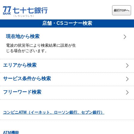
銀行TOPへ
店舗・CSコーナー検索
現在地から検索
電波の状況等により検索結果に誤差が生
じる場合がございます。
エリアから検索
サービス条件から検索
フリーワード検索
コンビニATM（イーネット、ローソン銀行、セブン銀行）
ATM機能