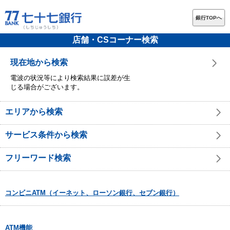
銀行TOPへ
店舗・CSコーナー検索
現在地から検索
電波の状況等により検索結果に誤差が生
じる場合がございます。
エリアから検索
サービス条件から検索
フリーワード検索
コンビニATM（イーネット、ローソン銀行、セブン銀行）
ATM機能