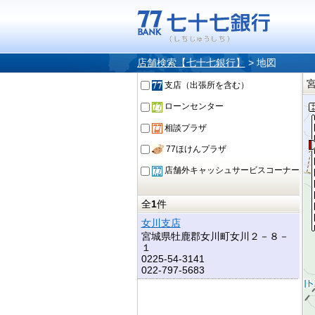
店舗検索【七十七銀行】
>
地図
支店（出張所を含む）
ローンセンター
相談プラザ
77ほけんプラザ
店舗外キャッシュサービスコーナー
全
1
件
女川支店
宮城県牡鹿郡女川町女川２－８－
１
0225-54-3141
022-797-5683