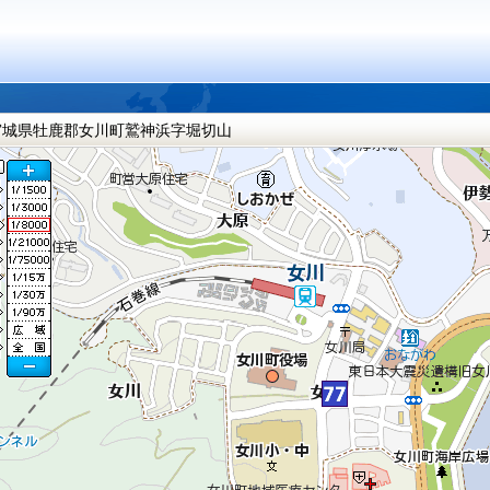
宮城県牡鹿郡女川町鷲神浜字堀切山