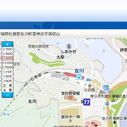
宮城県牡鹿郡女川町鷲神浜字堀切山