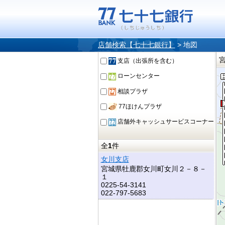
店舗検索【七十七銀行】
>
地図
支店（出張所を含む）
ローンセンター
相談プラザ
77ほけんプラザ
店舗外キャッシュサービスコーナー
全
1
件
女川支店
宮城県牡鹿郡女川町女川２－８－
１
0225-54-3141
022-797-5683