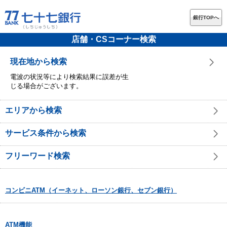
銀行TOPへ
店舗・CSコーナー検索
現在地から検索
電波の状況等により検索結果に誤差が生
じる場合がございます。
エリアから検索
サービス条件から検索
フリーワード検索
コンビニATM（イーネット、ローソン銀行、セブン銀行）
ATM機能