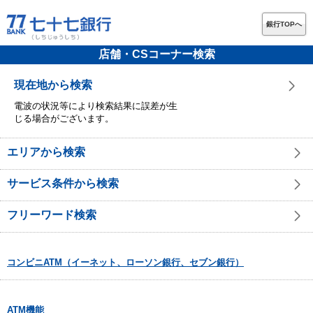
銀行TOPへ
店舗・CSコーナー検索
現在地から検索
電波の状況等により検索結果に誤差が生
じる場合がございます。
エリアから検索
サービス条件から検索
フリーワード検索
コンビニATM（イーネット、ローソン銀行、セブン銀行）
ATM機能