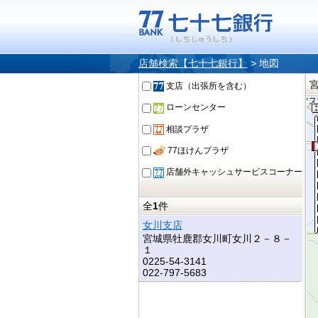
店舗検索【七十七銀行】
>
地図
支店（出張所を含む）
ローンセンター
相談プラザ
77ほけんプラザ
店舗外キャッシュサービスコーナー
全
1
件
女川支店
宮城県牡鹿郡女川町女川２－８－
１
0225-54-3141
022-797-5683