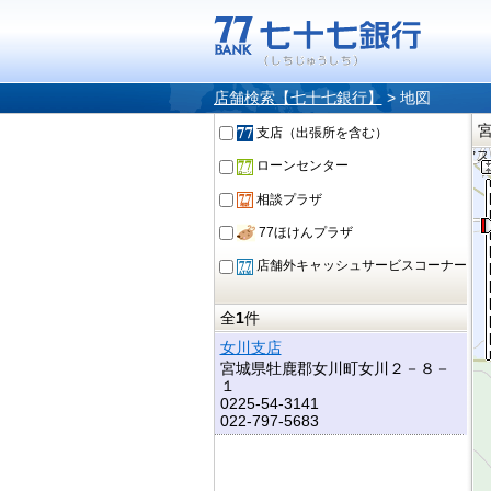
店舗検索【七十七銀行】
>
地図
支店（出張所を含む）
ローンセンター
相談プラザ
77ほけんプラザ
店舗外キャッシュサービスコーナー
全
1
件
女川支店
宮城県牡鹿郡女川町女川２－８－
１
0225-54-3141
022-797-5683