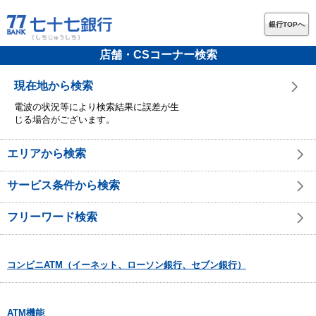
銀行TOPへ
店舗・CSコーナー検索
現在地から検索
電波の状況等により検索結果に誤差が生
じる場合がございます。
エリアから検索
サービス条件から検索
フリーワード検索
コンビニATM（イーネット、ローソン銀行、セブン銀行）
ATM機能