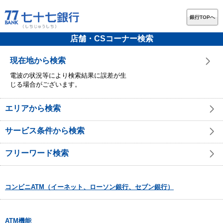
銀行TOPへ
店舗・CSコーナー検索
現在地から検索
電波の状況等により検索結果に誤差が生
じる場合がございます。
エリアから検索
サービス条件から検索
フリーワード検索
コンビニATM（イーネット、ローソン銀行、セブン銀行）
ATM機能