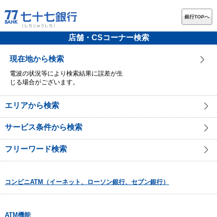
銀行TOPへ
店舗・CSコーナー検索
現在地から検索
電波の状況等により検索結果に誤差が生
じる場合がございます。
エリアから検索
サービス条件から検索
フリーワード検索
コンビニATM（イーネット、ローソン銀行、セブン銀行）
ATM機能