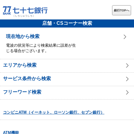
銀行TOPへ
店舗・CSコーナー検索
現在地から検索
電波の状況等により検索結果に誤差が生
じる場合がございます。
エリアから検索
サービス条件から検索
フリーワード検索
コンビニATM（イーネット、ローソン銀行、セブン銀行）
ATM機能