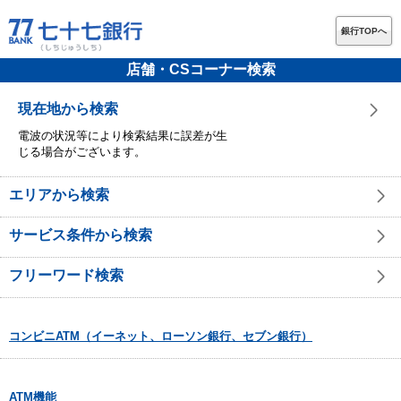
銀行TOPへ
店舗・CSコーナー検索
現在地から検索
電波の状況等により検索結果に誤差が生
じる場合がございます。
エリアから検索
サービス条件から検索
フリーワード検索
コンビニATM（イーネット、ローソン銀行、セブン銀行）
ATM機能