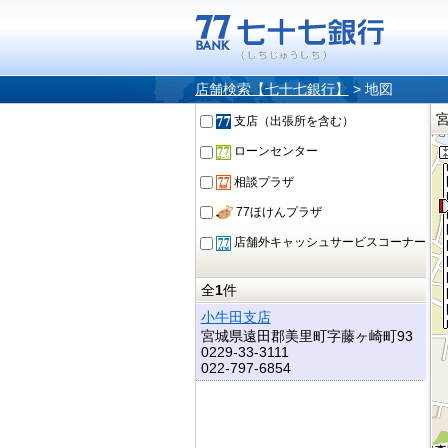
店舗検索【七十七銀行】
>
地図
支店（出張所を含む）
ローンセンター
相談プラザ
77ほけんプラザ
店舗外キャッシュサービスコーナー
全
1
件
小牛田支店
宮城県遠田郡美里町字藤ヶ崎町93
0229-33-3111
022-797-6854