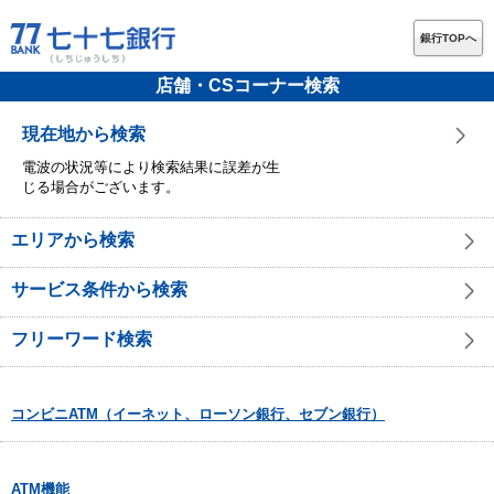
銀行TOPへ
店舗・CSコーナー検索
現在地から検索
電波の状況等により検索結果に誤差が生
じる場合がございます。
エリアから検索
サービス条件から検索
フリーワード検索
コンビニATM（イーネット、ローソン銀行、セブン銀行）
ATM機能