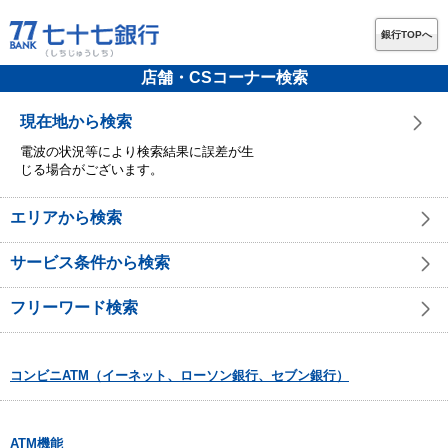
銀行TOPへ
店舗・CSコーナー検索
現在地から検索
電波の状況等により検索結果に誤差が生
じる場合がございます。
エリアから検索
サービス条件から検索
フリーワード検索
コンビニATM（イーネット、ローソン銀行、セブン銀行）
ATM機能