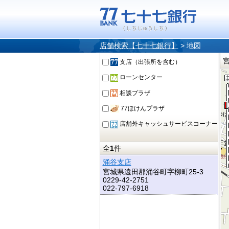
店舗検索【七十七銀行】
>
地図
支店（出張所を含む）
ローンセンター
相談プラザ
77ほけんプラザ
店舗外キャッシュサービスコーナー
全
1
件
涌谷支店
宮城県遠田郡涌谷町字柳町25-3
0229-42-2751
022-797-6918