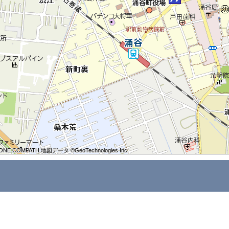
ONE COMPATH 地図データ ©GeoTechnologies Inc.
ONE COMPATH 地図データ ©GeoTechnologies Inc.
ONE COMPATH 地図データ ©GeoTechnologies Inc.
ONE COMPATH 地図データ ©GeoTechnologies Inc.
ONE COMPATH 地図データ ©GeoTechnologies Inc.
ONE COMPATH 地図データ ©GeoTechnologies Inc.
ONE COMPATH 地図データ ©GeoTechnologies Inc.
ONE COMPATH 地図データ ©GeoTechnologies Inc.
ONE COMPATH 地図データ ©GeoTechnologies Inc.