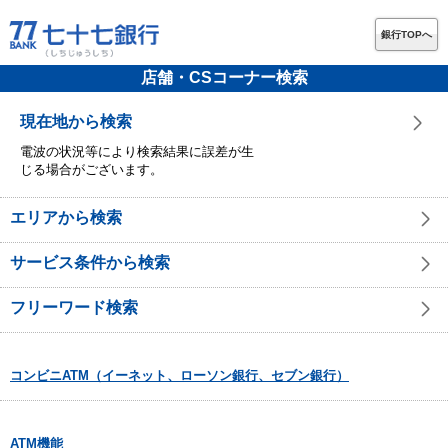
銀行TOPへ
店舗・CSコーナー検索
現在地から検索
電波の状況等により検索結果に誤差が生
じる場合がございます。
エリアから検索
サービス条件から検索
フリーワード検索
コンビニATM（イーネット、ローソン銀行、セブン銀行）
ATM機能