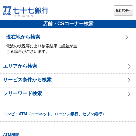
銀行TOPへ
店舗・CSコーナー検索
現在地から検索
電波の状況等により検索結果に誤差が生
じる場合がございます。
エリアから検索
サービス条件から検索
フリーワード検索
コンビニATM（イーネット、ローソン銀行、セブン銀行）
ATM機能