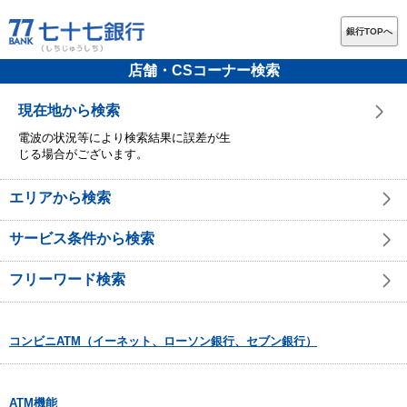
銀行TOPへ
店舗・CSコーナー検索
現在地から検索
電波の状況等により検索結果に誤差が生
じる場合がございます。
エリアから検索
サービス条件から検索
フリーワード検索
コンビニATM（イーネット、ローソン銀行、セブン銀行）
ATM機能