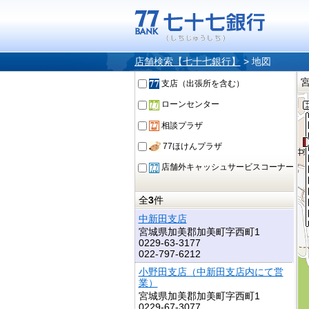
店舗検索【七十七銀行】
>
地図
支店（出張所を含む）
ローンセンター
相談プラザ
77ほけんプラザ
店舗外キャッシュサービスコーナー
全
3
件
中新田支店
宮城県加美郡加美町字西町1
0229-63-3177
022-797-6212
小野田支店（中新田支店内にて営
業）
宮城県加美郡加美町字西町1
0229-67-3077