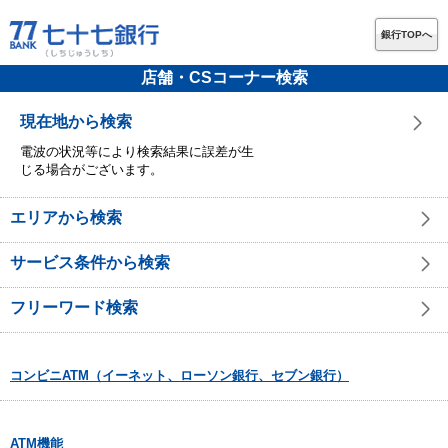
銀行TOPへ
店舗・CSコーナー検索
現在地から検索
電波の状況等により検索結果に誤差が生
じる場合がございます。
エリアから検索
サービス条件から検索
フリーワード検索
コンビニATM（イーネット、ローソン銀行、セブン銀行）
ATM機能