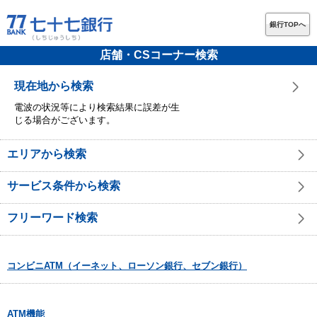
銀行TOPへ
店舗・CSコーナー検索
現在地から検索
電波の状況等により検索結果に誤差が生
じる場合がございます。
エリアから検索
サービス条件から検索
フリーワード検索
コンビニATM（イーネット、ローソン銀行、セブン銀行）
ATM機能