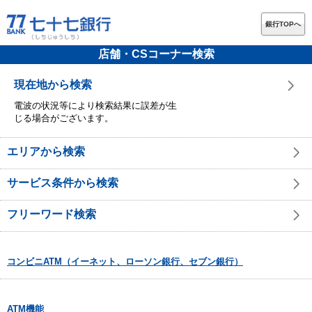
銀行TOPへ
店舗・CSコーナー検索
現在地から検索
電波の状況等により検索結果に誤差が生
じる場合がございます。
エリアから検索
サービス条件から検索
フリーワード検索
コンビニATM（イーネット、ローソン銀行、セブン銀行）
ATM機能