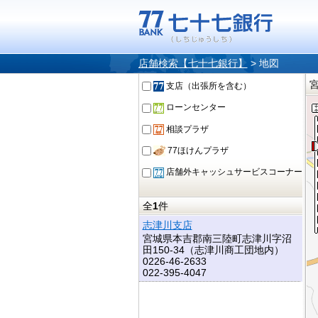
店舗検索【七十七銀行】
>
地図
支店（出張所を含む）
ローンセンター
相談プラザ
77ほけんプラザ
店舗外キャッシュサービスコーナー
全
1
件
志津川支店
宮城県本吉郡南三陸町志津川字沼
田150-34（志津川商工団地内）
0226-46-2633
022-395-4047