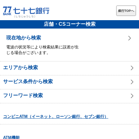
銀行TOPへ
店舗・CSコーナー検索
現在地から検索
電波の状況等により検索結果に誤差が生
じる場合がございます。
エリアから検索
サービス条件から検索
フリーワード検索
コンビニATM（イーネット、ローソン銀行、セブン銀行）
ATM機能