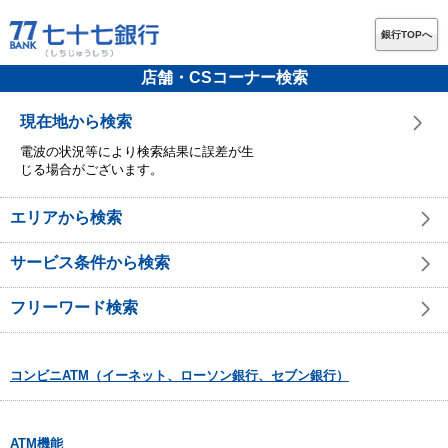
銀行TOPへ
店舗・CSコーナー検索
現在地から検索
電波の状況等により検索結果に誤差が生
じる場合がございます。
エリアから検索
サービス条件から検索
フリーワード検索
コンビニATM（イーネット、ローソン銀行、セブン銀行）
ATM機能