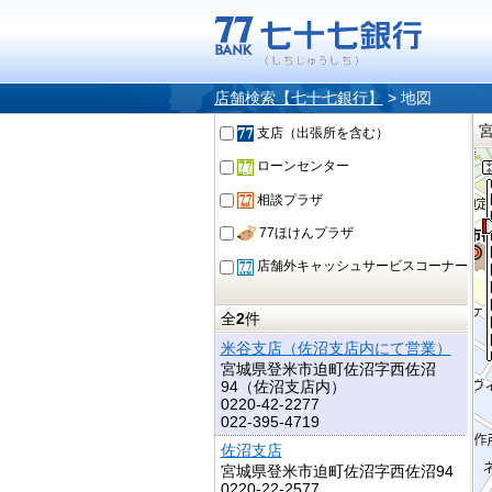
店舗検索【七十七銀行】
>
地図
支店（出張所を含む）
ローンセンター
相談プラザ
77ほけんプラザ
店舗外キャッシュサービスコーナー
全
2
件
米谷支店（佐沼支店内にて営業）
宮城県登米市迫町佐沼字西佐沼
94（佐沼支店内）
0220-42-2277
022-395-4719
佐沼支店
宮城県登米市迫町佐沼字西佐沼94
0220-22-2577