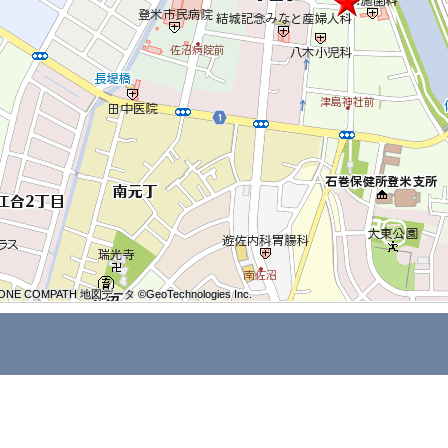
ONE COMPATH 地図データ ©GeoTechnologies Inc.
ONE COMPATH 地図データ ©GeoTechnologies Inc.
ONE COMPATH 地図データ ©GeoTechnologies Inc.
ONE COMPATH 地図データ ©GeoTechnologies Inc.
ONE COMPATH 地図データ ©GeoTechnologies Inc.
ONE COMPATH 地図データ ©GeoTechnologies Inc.
ONE COMPATH 地図データ ©GeoTechnologies Inc.
ONE COMPATH 地図データ ©GeoTechnologies Inc.
ONE COMPATH 地図データ ©GeoTechnologies Inc.