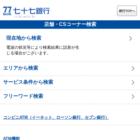
銀行TOPへ
店舗・CSコーナー検索
現在地から検索
電波の状況等により検索結果に誤差が生
じる場合がございます。
エリアから検索
サービス条件から検索
フリーワード検索
コンビニATM（イーネット、ローソン銀行、セブン銀行）
ATM機能