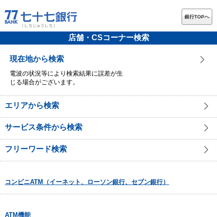
銀行TOPへ
店舗・CSコーナー検索
現在地から検索
電波の状況等により検索結果に誤差が生
じる場合がございます。
エリアから検索
サービス条件から検索
フリーワード検索
コンビニATM（イーネット、ローソン銀行、セブン銀行）
ATM機能