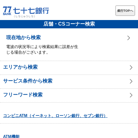
銀行TOPへ
店舗・CSコーナー検索
現在地から検索
電波の状況等により検索結果に誤差が生
じる場合がございます。
エリアから検索
サービス条件から検索
フリーワード検索
コンビニATM（イーネット、ローソン銀行、セブン銀行）
ATM機能